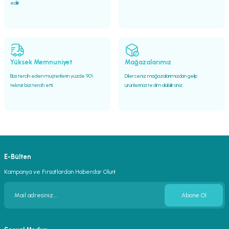
edilir.
Yüksek Memnuniyet
Mağazalarımız
Bizi tercih eden müşterilerin yüzde 90’ı
Dilerseniz mağazalarımızdan gelip
tekrar bizi tercih etti.
ürünlerinizi teslim alabilirsiniz.
E-Bülten
Kampanya ve Fırsatlardan Haberdar Olun!
Abone Ol