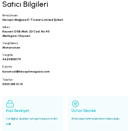
Satıcı Bilgileri
Firma Ünvanı
Hesaplı Mağaza E-Ticaret Limited Şirketi
Adres
Kayseri OSB Mah. 23 Cad. No:40
Melikgazi / Kayseri
Vergi Dairesi
Mimarsinan
Vergi No
4620858179
E-posta
kurumsal@hesaplimagaza.com
Telefon
0533 385 31 14
Hızlı Sevkiyat
Üstün Destek
Verdiğiniz siparişler aynı gün kargoya teslim
WhatsApp hattımızdan bize hızlıca ulaşın.
edilir.