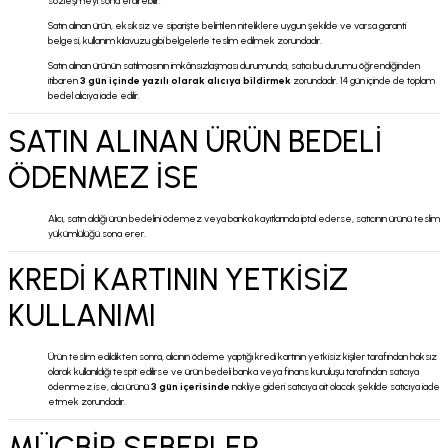
sözleşmeyi sona erdirebilir.
Satın alınan ürün, eksiksiz ve siparişte belirtilen niteliklere uygun şekilde ve varsa garanti
belgesi, kullanım kılavuzu gibi belgelerle teslim edilmek zorundadır.
Satın alınan ürünün satılmasının imkânsızlaşması durumunda, satıcı bu durumu öğrendiğinden
itibaren
3 gün içinde yazılı olarak alıcıya bildirmek
zorundadır. 14 gün içinde de toplam
bedel alıcıya iade edilir.
SATIN ALINAN ÜRÜN BEDELİ
ÖDENMEZ İSE
Alıcı, satın aldığı ürün bedelini ödemez veya banka kayıtlarında iptal ederse, satıcının ürünü teslim
yükümlülüğü sona erer.
KREDİ KARTININ YETKİSİZ
KULLANIMI
Ürün teslim edildikten sonra, alıcının ödeme yaptığı kredi kartının yetkisiz kişiler tarafından haksız
olarak kullanıldığı tespit edilirse ve ürün bedeli banka veya finans kuruluşu tarafından satıcıya
ödenmez ise, alıcı ürünü
3 gün içerisinde
nakliye gideri satıcıya ait olacak şekilde satıcıya iade
etmek zorundadır.
MÜCBİR SEBEPLER