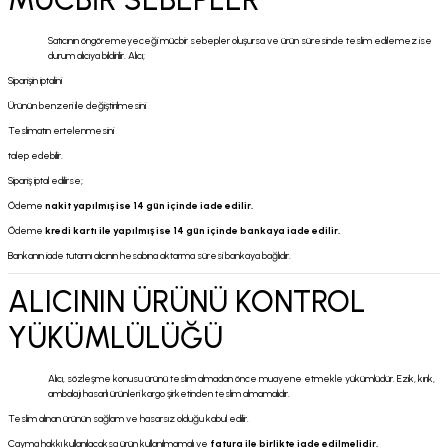
Satıcının öngöremeyeceği mücbir sebepler oluşursa ve ürün süresinde teslim edilemez ise
durum alıcıya bildirilir. Alıcı;
Siparişin iptalini
Ürünün benzeri ile değiştirilmesini
Teslimatın ertelenmesini
talep edebilir.
Sipariş iptal edilirse;
Ödeme
nakit yapılmış ise 14 gün içinde iade edilir.
Ödeme
kredi kartı ile yapılmış ise 14 gün içinde bankaya iade edilir.
Bankanın iade tutarını alıcının hesabına aktarma süresi bankaya bağlıdır.
ALICININ ÜRÜNÜ KONTROL
YÜKÜMLÜLÜĞÜ
Alıcı, sözleşme konusu ürünü teslim almadan önce muayene etmekle yükümlüdür. Ezik, kırık,
ambalajı hasarlı ürünleri kargo şirketinden teslim almamalıdır.
Teslim alınan ürünün sağlam ve hasarsız olduğu kabul edilir.
Cayma hakkı kullanılacaksa ürün kullanılmamalı ve
fatura ile birlikte iade edilmelidir.