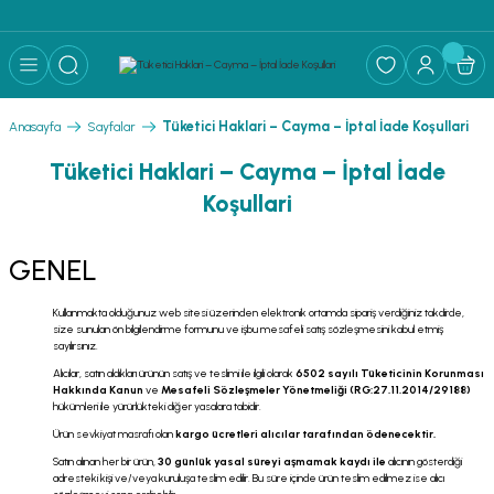
Tüketici Haklari – Cayma – İptal İade Koşullari
Anasayfa
Sayfalar
Tüketici Haklari – Cayma – İptal İade
Koşullari
GENEL
Kullanmakta olduğunuz web sitesi üzerinden elektronik ortamda sipariş verdiğiniz takdirde,
size sunulan ön bilgilendirme formunu ve işbu mesafeli satış sözleşmesini kabul etmiş
sayılırsınız.
Alıcılar, satın aldıkları ürünün satış ve teslimi ile ilgili olarak
6502 sayılı Tüketicinin Korunması
Hakkında Kanun
ve
Mesafeli Sözleşmeler Yönetmeliği (RG:27.11.2014/29188)
hükümleri ile yürürlükteki diğer yasalara tabidir.
Ürün sevkiyat masrafı olan
kargo ücretleri alıcılar tarafından ödenecektir.
Satın alınan her bir ürün,
30 günlük yasal süreyi aşmamak kaydı ile
alıcının gösterdiği
adresteki kişi ve/veya kuruluşa teslim edilir. Bu süre içinde ürün teslim edilmez ise alıcı