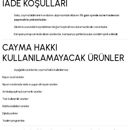
İADE KOŞULLARI
Satıcı, cayma bildiriminin kendisine ulaşmasından itibaren
10 gün içinde ücret iadesini
yapmakla yükümlüdür.
Alıcının kusurundan kaynaklanan değer kaybı olması durumunda alıcı sorumludur.
Kampanya kapsamında alınan ürünlerde, kampanya şartları bozulursa indirim iptal edilebilir.
CAYMA HAKKI
KULLANILAMAYACAK ÜRÜNLER
Aşağıdaki ürünlerde cayma hakkı kullanılamaz:
Kişiye özel ürünler
Hijyen nedeniyle iadesi uygun olmayan ürünler
Ambalajı açılmış kozmetik ürünler
Tek kullanımlık ürünler
Hızlı bozulabilen ürünler
Dijital içerikler
Yazılım programları