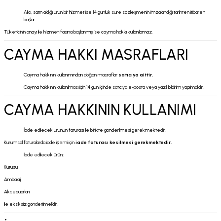
Alıcı, satın aldığı ürün bir hizmet ise 14 günlük süre sözleşmenin imzalandığı tarihten itibaren
başlar.
Tüketicinin onayı ile hizmet ifasına başlanmış ise cayma hakkı kullanılamaz.
CAYMA HAKKI MASRAFLARI
Cayma hakkının kullanımından doğan masraflar
satıcıya aittir.
Cayma hakkının kullanılması için 14 gün içinde satıcıya e-posta veya yazılı bildirim yapılmalıdır.
CAYMA HAKKININ KULLANIMI
İade edilecek ürünün faturası ile birlikte gönderilmesi gerekmektedir.
Kurumsal faturalarda iade işlemi için
iade faturası kesilmesi gerekmektedir.
İade edilecek ürün;
Kutusu
Ambalajı
Aksesuarları
ile eksiksiz gönderilmelidir.