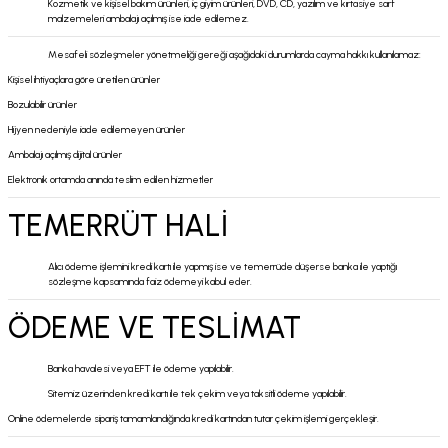
Kozmetik ve kişisel bakım ürünleri, iç giyim ürünleri, DVD, CD, yazılım ve kırtasiye sarf
malzemeleri ambalajı açılmış ise iade edilemez.
Mesafeli sözleşmeler yönetmeliği gereği aşağıdaki durumlarda cayma hakkı kullanılamaz:
Kişisel ihtiyaçlara göre üretilen ürünler
Bozulabilir ürünler
Hijyen nedeniyle iade edilemeyen ürünler
Ambalajı açılmış dijital ürünler
Elektronik ortamda anında teslim edilen hizmetler
TEMERRÜT HALİ
Alıcı ödeme işlemini kredi kartı ile yapmış ise ve temerrüde düşerse banka ile yaptığı
sözleşme kapsamında faiz ödemeyi kabul eder.
ÖDEME VE TESLİMAT
Banka havalesi veya EFT ile ödeme yapılabilir.
Sitemiz üzerinden kredi kartı ile tek çekim veya taksitli ödeme yapılabilir.
Online ödemelerde sipariş tamamlandığında kredi kartından tutar çekim işlemi gerçekleşir.