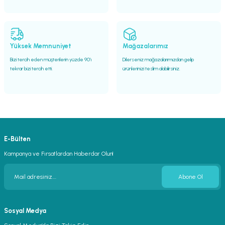
Yüksek Memnuniyet
Mağazalarımız
Bizi tercih eden müşterilerin yüzde 90’ı
Dilerseniz mağazalarımızdan gelip
tekrar bizi tercih etti.
ürünlerinizi teslim alabilirsiniz.
E-Bülten
Kampanya ve Fırsatlardan Haberdar Olun!
Abone Ol
Sosyal Medya