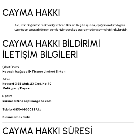
CAYMA HAKKI
Alıcı, satın aldığı ürünü teslim aldığı tarihten itibaren
14 gün içinde
, aşağıdaki iletişim bilgileri
üzerinden satıcıya bildirmek şartıyla hiçbir gerekçe göstermeden cayma hakkını kullanabilir.
CAYMA HAKKI BİLDİRİMİ
İLETİŞİM BİLGİLERİ
Şirket Ünvanı
Hesaplı Mağaza E-Ticaret Limited Şirketi
Adres
Kayseri OSB Mah. 23 Cad. No:40
Melikgazi / Kayseri
E-posta
kurumsal@hesaplimagaza.com
Telefon
08504400038
Faks
Bulunmamaktadır
CAYMA HAKKI SÜRESİ