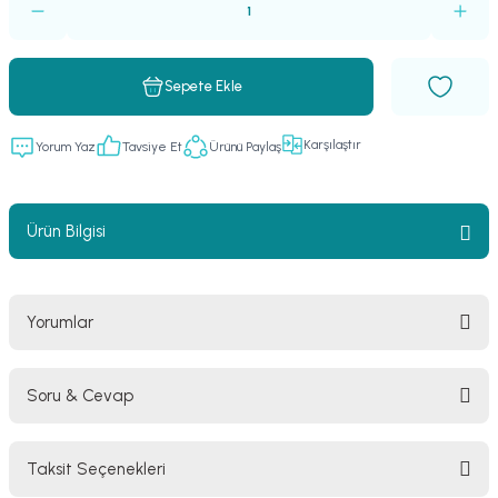
Sepete Ekle
Karşılaştır
Yorum Yaz
Tavsiye Et
Ürünü Paylaş
Ürün Bilgisi
Yorumlar
Soru & Cevap
Bu ürüne ilk yorumu siz yapın!
Taksit Seçenekleri
Yorum Yaz
Ürün hakkında henüz soru sorulmamış.