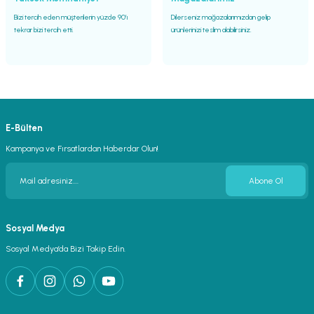
Bizi tercih eden müşterilerin yüzde 90’ı
Dilerseniz mağazalarımızdan gelip
tekrar bizi tercih etti.
ürünlerinizi teslim alabilirsiniz.
E-Bülten
Kampanya ve Fırsatlardan Haberdar Olun!
Abone Ol
Sosyal Medya
Sosyal Medya’da Bizi Takip Edin.