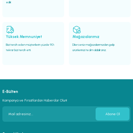
edilir.
Yüksek Memnuniyet
Mağazalarımız
Bizi tercih eden müşterilerin yüzde 90’ı
Dilerseniz mağazalarımızdan gelip
tekrar bizi tercih etti.
ürünlerinizi teslim alabilirsiniz.
E-Bülten
Kampanya ve Fırsatlardan Haberdar Olun!
Abone Ol