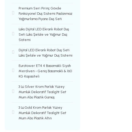
Premium Seri Pirinç Gövde
Fonksiyonel Duş Sistemi Paslanmaz
Yağmurlama Piyano Duş Seti
Lüks Dijital LED Ekranlı Robot Duş
Seti Lüks Şelale ve Yağmur Duş
Sistemi
Dijital LED Ekranlı Robot Duş Seti
Lüks Şelale ve Yağmur Duş Sistemi
Eurotower ET4 4 Basamaklı Siyah
Merdiven - Geniş Basamaklı & 160
KG Kapasiteli
3 Lü Silver Krom Parlak Yüzey
Mumluk Dekoratif Tealight Set
Mum Abs Plastik Gümüş
3 Lü Gold Krom Parlak Yüzey
Mumluk Dekoratif Tealight Set
Mum Abs Plastik Altın