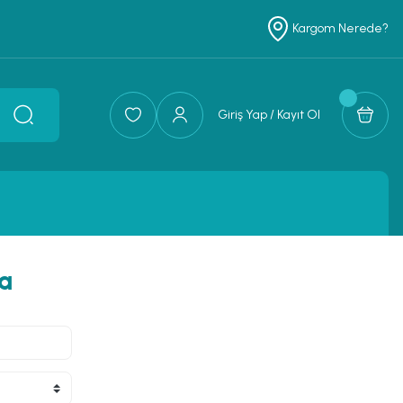
Kargom Nerede?
Giriş Yap / Kayıt Ol
a