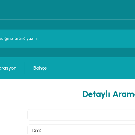
orasyon
Bahçe
Detaylı Aram