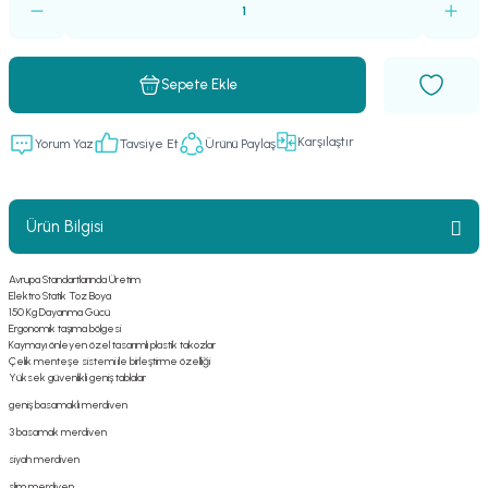
Sepete Ekle
Karşılaştır
Yorum Yaz
Tavsiye Et
Ürünü Paylaş
Ürün Bilgisi
Avrupa Standartlarında Üretim
Elektro Statik Toz Boya
150 Kg Dayanma Gücü
Ergonomik taşıma bölgesi
Kaymayı önleyen özel tasarımlı plastik takozlar
Çelik menteşe sistemi ile birleştirme özelliği
Yüksek güvenlikli geniş tablalar
geniş basamaklı merdiven
3 basamak merdiven
siyah merdiven
slim merdiven