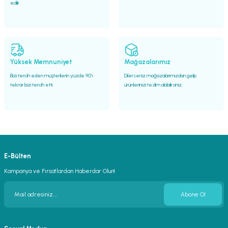
edilir.
Yüksek Memnuniyet
Mağazalarımız
Bizi tercih eden müşterilerin yüzde 90’ı
Dilerseniz mağazalarımızdan gelip
tekrar bizi tercih etti.
ürünlerinizi teslim alabilirsiniz.
E-Bülten
Kampanya ve Fırsatlardan Haberdar Olun!
Abone Ol