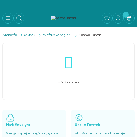
Anasayfa
Mutfak
Mutfak Gereçleri
Kesme Tahtası
Ürün Bulunamadı.
Hızlı Sevkiyat
Üstün Destek
Verdiğiniz siparişler aynı gün kargoya teslim
WhatsApp hattımızdan bize hızlıca ulaşın.