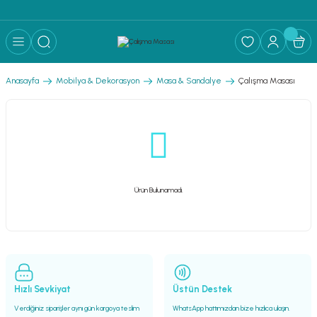
Anasayfa
Mobilya & Dekorasyon
Masa & Sandalye
Çalışma Masası
Ürün Bulunamadı.
Hızlı Sevkiyat
Üstün Destek
Verdiğiniz siparişler aynı gün kargoya teslim
WhatsApp hattımızdan bize hızlıca ulaşın.