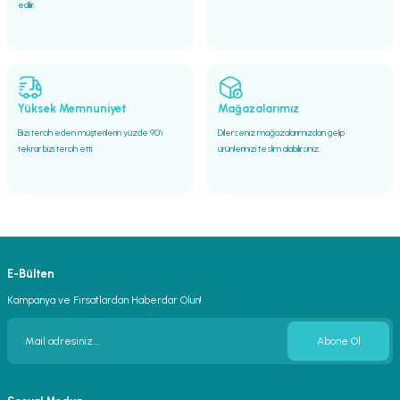
edilir.
Yüksek Memnuniyet
Mağazalarımız
Bizi tercih eden müşterilerin yüzde 90’ı
Dilerseniz mağazalarımızdan gelip
tekrar bizi tercih etti.
ürünlerinizi teslim alabilirsiniz.
E-Bülten
Kampanya ve Fırsatlardan Haberdar Olun!
Abone Ol