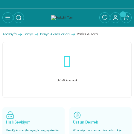
Anasayfa
Banyo
Banyo Aksesuarları
Baskül & Tartı
Ürün Bulunamadı.
Hızlı Sevkiyat
Üstün Destek
Verdiğiniz siparişler aynı gün kargoya teslim
WhatsApp hattımızdan bize hızlıca ulaşın.