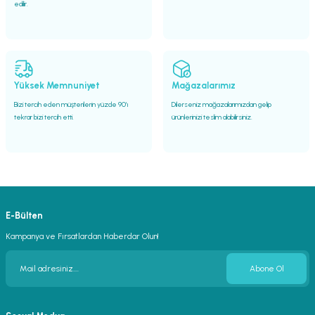
edilir.
Yüksek Memnuniyet
Mağazalarımız
Bizi tercih eden müşterilerin yüzde 90’ı
Dilerseniz mağazalarımızdan gelip
tekrar bizi tercih etti.
ürünlerinizi teslim alabilirsiniz.
E-Bülten
Kampanya ve Fırsatlardan Haberdar Olun!
Abone Ol