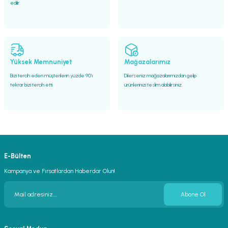
edilir.
Yüksek Memnuniyet
Mağazalarımız
Bizi tercih eden müşterilerin yüzde 90’ı
Dilerseniz mağazalarımızdan gelip
tekrar bizi tercih etti.
ürünlerinizi teslim alabilirsiniz.
E-Bülten
Kampanya ve Fırsatlardan Haberdar Olun!
Abone Ol