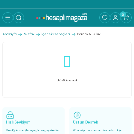
0
Anasayfa
Mutfak
İçecek Gereçleri
Bardak & Suluk
Ürün Bulunamadı.
Hızlı Sevkiyat
Üstün Destek
Verdiğiniz siparişler aynı gün kargoya teslim
WhatsApp hattımızdan bize hızlıca ulaşın.