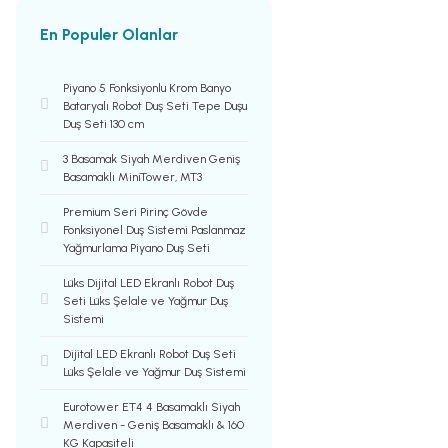
En Populer Olanlar
Piyano 5 Fonksiyonlu Krom Banyo
Bataryalı Robot Duş Seti Tepe Duşu
Duş Seti 130 cm
3 Basamak Siyah Merdiven Geniş
Basamaklı MiniTower, MT3
Premium Seri Pirinç Gövde
Fonksiyonel Duş Sistemi Paslanmaz
Yağmurlama Piyano Duş Seti
Lüks Dijital LED Ekranlı Robot Duş
Seti Lüks Şelale ve Yağmur Duş
Sistemi
Dijital LED Ekranlı Robot Duş Seti
Lüks Şelale ve Yağmur Duş Sistemi
Eurotower ET4 4 Basamaklı Siyah
Merdiven - Geniş Basamaklı & 160
KG Kapasiteli