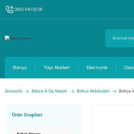
0850 440 00 38
Banyo
Yapı Market
Elektronik
Dek
Anasayfa
Bahçe & Dış Mekan
Bahçe Mobilyaları
Bahçe M
Ürün Grupları
Bahçe Masası