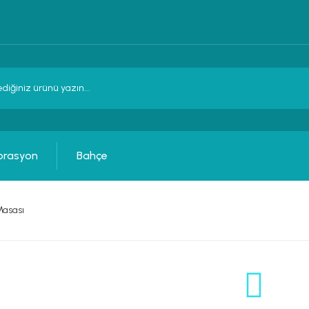
orasyon
Bahçe
asası