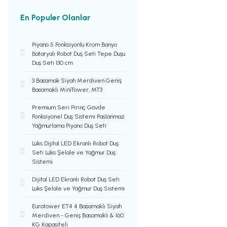
En Populer Olanlar
Piyano 5 Fonksiyonlu Krom Banyo
Bataryalı Robot Duş Seti Tepe Duşu
Duş Seti 130 cm
3 Basamak Siyah Merdiven Geniş
Basamaklı MiniTower, MT3
Premium Seri Pirinç Gövde
Fonksiyonel Duş Sistemi Paslanmaz
Yağmurlama Piyano Duş Seti
Lüks Dijital LED Ekranlı Robot Duş
Seti Lüks Şelale ve Yağmur Duş
Sistemi
Dijital LED Ekranlı Robot Duş Seti
Lüks Şelale ve Yağmur Duş Sistemi
Eurotower ET4 4 Basamaklı Siyah
Merdiven - Geniş Basamaklı & 160
KG Kapasiteli