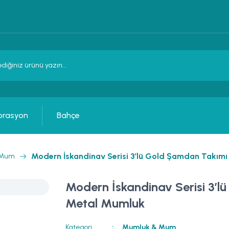
orasyon
Bahçe
Modern İskandinav Serisi 3’lü Gold Şamdan Takım
 Mum
Modern İskandinav Serisi 3’l
Metal Mumluk
Kategori
Mumluk & Mum