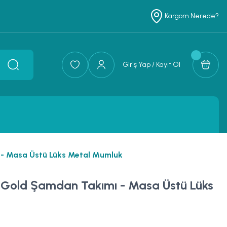
Kargom Nerede?
Giriş Yap / Kayıt Ol
ı - Masa Üstü Lüks Metal Mumluk
ü Gold Şamdan Takımı - Masa Üstü Lüks