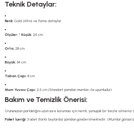
Teknik Detaylar:
Renk:
Gold (Altın) ve Füme detaylar.
Ölçüler:
*
Küçük:
24 cm
Orta:
28 cm
Büyük:
34 cm
Taban Çapı:
8 cm
Mum Yuvası Çapı:
2.5 cm (Standart şamdan mumları ile uyumludur).
Bakım ve Temizlik Önerisi:
Ürününüzün parlaklığını uzun süre koruması için nemli, yumuşak bir bezle silmeniz 
Paket İçeriği:
3 adet (farklı boylarda) şamdan gönderilmektedir.
(Mumlar görsel am