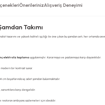
çenekleri
Önerileriniz
Alışveriş Deneyimi
d Şamdan Takımı
list tasarımı ve yüksek kaliteli işçiliği ile öne çıkan bu şamdan seti, her ortamda anı
inç elektroliz kaplama
uygulanmıştır. Kararmaya ve paslanmaya karşı dayanıklıdır.
 modern bir kontrast sunar.
34 cm boyutlarında üç adet şamdan bulunmaktadır.
arsıntılara karşı dengelidir.
 restoran ambiyans süslemeleri için idealdir.