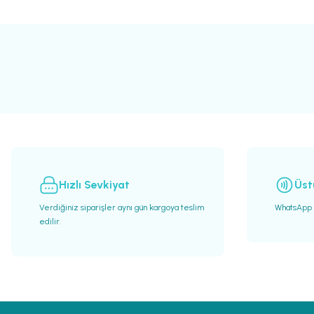
Bu ürünün fiyat bilgisi, resim, ürün açıklamalarında ve diğer konularda yete
Görüş ve önerileriniz için teşekkür ederiz.
Ürün resmi kalitesiz, bozuk veya görüntülenemiyor.
Ürün açıklamasında eksik bilgiler bulunuyor.
Ürün bilgilerinde hatalar bulunuyor.
Ürün fiyatı diğer sitelerden daha pahalı.
Bu ürüne benzer farklı alternatifler olmalı.
Hızlı Sevkiyat
Üst
Verdiğiniz siparişler aynı gün kargoya teslim
WhatsApp h
edilir.