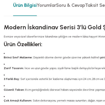
Ürün Bilgisi
Yorumlar
Soru & Cevap
Taksit Se
Modern İskandinav Serisi 3’lü Gol
Evinize veya özel davetlerinize İskandinav şıklığını ve modern lüksü taşıyın! Minima
Ürün Özellikleri:
Birinci Sınıf Malzeme:
Dayanıklı dövme demir gövde üzerine yüksek kaliteli
pir
Zarif Tasarım:
İnce ve uzun gövde yapısı, siyah füme başlık detayıyla birleşerek
3 Farklı Boy:
Set içerisinde estetik bir kademe oluşturması için 24 cm, 28 cm ve 
Güvenli Taban:
8 cm genişliğindeki dairesel tabanı sayesinde devrilme yapmaz, s
Çok Amaçlı Kullanım:
Salon dekorasyonu, yemek masası sunumları, düğün, nişan ve