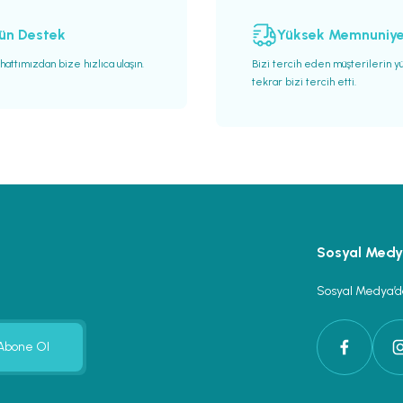
ün Destek
Yüksek Memnuniy
attımızdan bize hızlıca ulaşın.
Bizi tercih eden müşterilerin y
tekrar bizi tercih etti.
Gönder
Sosyal Med
Sosyal Medya’da
Abone Ol