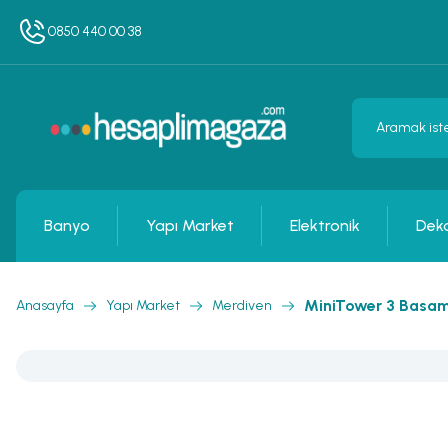
0850 440 00 38
Banyo
Yapı Market
Elektronik
Dek
MiniTower 3 Basama
Anasayfa
Yapı Market
Merdiven