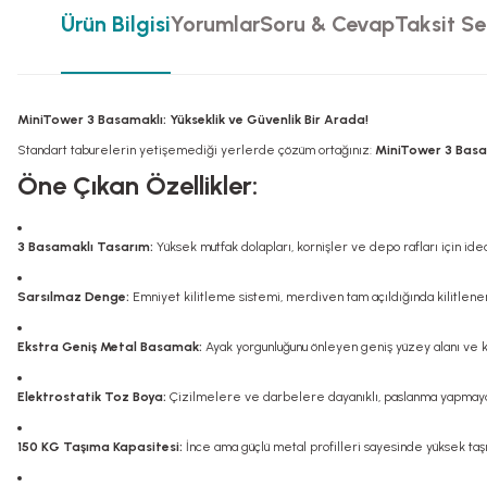
Ürün Bilgisi
Yorumlar
Soru & Cevap
Taksit Se
MiniTower 3 Basamaklı: Yükseklik ve Güvenlik Bir Arada!
Standart taburelerin yetişemediği yerlerde çözüm ortağınız:
MiniTower 3 Basa
Öne Çıkan Özellikler:
3 Basamaklı Tasarım:
Yüksek mutfak dolapları, kornişler ve depo rafları için idea
Sarsılmaz Denge:
Emniyet kilitleme sistemi, merdiven tam açıldığında kilitlener
Ekstra Geniş Metal Basamak:
Ayak yorgunluğunu önleyen geniş yüzey alanı ve ka
Elektrostatik Toz Boya:
Çizilmelere ve darbelere dayanıklı, paslanma yapmayan
150 KG Taşıma Kapasitesi:
İnce ama güçlü metal profilleri sayesinde yüksek taşı