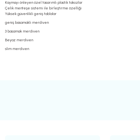
Kaymayı önleyen özel tasarımlı plastik takozlar
Çelik menteşe sistemi ile birleştirme özelliği
Yüksek güvenlikli geniş tablalar
geniş basamaklı merdiven
3 basamak merdiven
Beyaz merdiven
slim merdiven
Bu ürünün fiyat bilgisi, resim, ürün açıklamalarında ve diğer konularda yete
Görüş ve önerileriniz için teşekkür ederiz.
Ürün resmi kalitesiz, bozuk veya görüntülenemiyor.
Ürün açıklamasında eksik bilgiler bulunuyor.
Ürün bilgilerinde hatalar bulunuyor.
Ürün fiyatı diğer sitelerden daha pahalı.