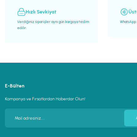
Bu ürüne benzer farklı alternatifler olmalı.
Hızlı Sevkiyat
Üst
Verdiğiniz siparişler aynı gün kargoya teslim
WhatsApp h
edilir.
E-Bülten
Kampanya ve Fırsatlardan Haberdar Olun!