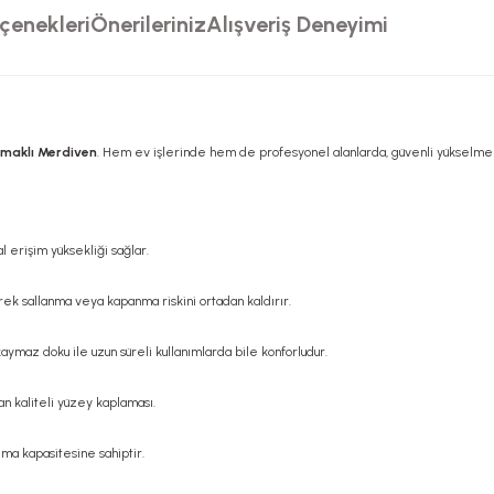
çenekleri
Önerileriniz
Alışveriş Deneyimi
maklı Merdiven
. Hem ev işlerinde hem de profesyonel alanlarda, güvenli yükselmen
l erişim yüksekliği sağlar.
ek sallanma veya kapanma riskini ortadan kaldırır.
ymaz doku ile uzun süreli kullanımlarda bile konforludur.
 kaliteli yüzey kaplaması.
ma kapasitesine sahiptir.