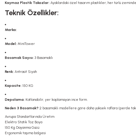
Kaymaz Plastik Takozlar:
Ayaklardaki özel tasarım plastikler, her türlü zemi
Teknik Özellikler:
Marka:
Model:
MiniTower
Basamak Sayısı:
3 Basamaklı
Renk:
Antrasit Siyah
Kapasite:
150 KG
Depolama:
Katlanabilir, yer kaplamayan ince form.
Neden 3 Basamak?
2 basamaklı modellere göre daha yüksek raflara (perde tak
Avrupa Standartlarında Üretim
Elektro Statik Toz Boya
150 Kg Dayanma Gücü
Ergonomik taşıma bölgesi