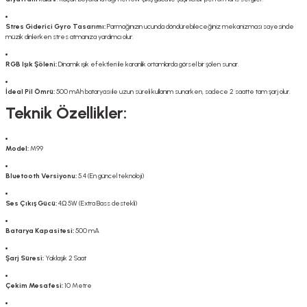
Stres Giderici Gyro Tasarımı:
Parmağınızın ucunda döndürebileceğiniz mekanizması sayesinde
müzik dinlerken stres atmanıza yardımcı olur.
RGB Işık Şöleni:
Dinamik ışık efektleri ile karanlık ortamlarda görsel bir şölen sunar.
İdeal Pil Ömrü:
500 mAh bataryası ile uzun süreli kullanım sunarken, sadece 2 saatte tam şarj olur.
Teknik Özellikler:
Model:
M99
Bluetooth Versiyonu:
5.4 (En güncel teknoloji)
Ses Çıkış Gücü:
4Ω 5W (Extra Bass destekli)
Batarya Kapasitesi:
500 mA
Şarj Süresi:
Yaklaşık 2 Saat
Çekim Mesafesi:
10 Metre