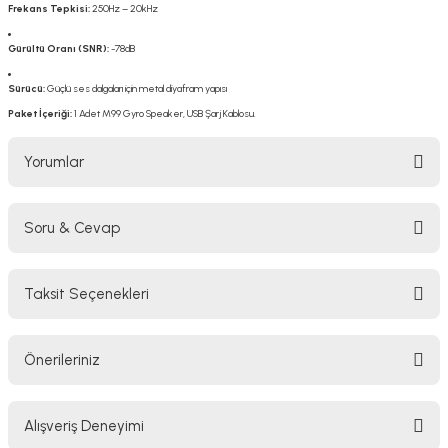
Frekans Tepkisi:
250Hz – 20kHz
Gürültü Oranı (SNR):
-78dB
Sürücü:
Güçlü ses dalgaları için metal diyafram yapısı
Paket İçeriği:
1 Adet M99 Gyro Speaker, USB Şarj Kablosu.
Yorumlar
Soru & Cevap
Bu ürüne ilk yorumu siz yapın!
Taksit Seçenekleri
Yorum Yaz
Ürün hakkında henüz soru sorulmamış.
Önerileriniz
Soru Sor
Bu ürünün fiyat bilgisi, resim, ürün açıklamalarında ve diğer konularda
Alışveriş Deneyimi
yetersiz gördüğünüz noktaları öneri formunu kullanarak tarafımıza