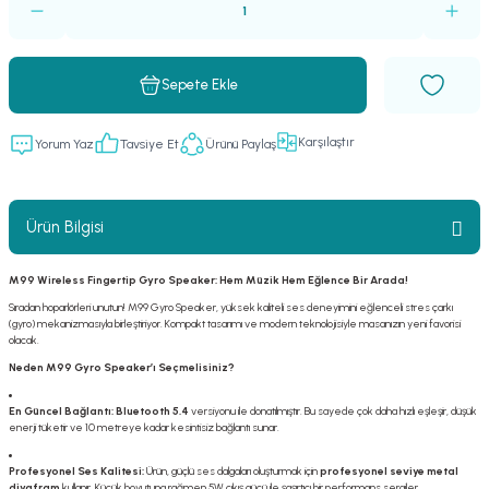
Sepete Ekle
Karşılaştır
Yorum Yaz
Tavsiye Et
Ürünü Paylaş
Ürün Bilgisi
M99 Wireless Fingertip Gyro Speaker: Hem Müzik Hem Eğlence Bir Arada!
Sıradan hoparlörleri unutun! M99 Gyro Speaker, yüksek kaliteli ses deneyimini eğlenceli stres çarkı
(gyro) mekanizmasıyla birleştiriyor. Kompakt tasarımı ve modern teknolojisiyle masanızın yeni favorisi
olacak.
Neden M99 Gyro Speaker’ı Seçmelisiniz?
En Güncel Bağlantı:
Bluetooth 5.4
versiyonu ile donatılmıştır. Bu sayede çok daha hızlı eşleşir, düşük
enerji tüketir ve 10 metreye kadar kesintisiz bağlantı sunar.
Profesyonel Ses Kalitesi:
Ürün, güçlü ses dalgaları oluşturmak için
profesyonel seviye metal
diyafram
kullanır. Küçük boyutuna rağmen 5W çıkış gücü ile şaşırtıcı bir performans sergiler.