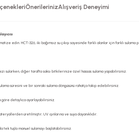
çenekleri
Önerileriniz
Alışveriş Deneyimi
layıcısı
tize edin. HCT-326, iki bağımsız su çıkışı sayesinde farklı alanlar için farklı sulama
nizi sularken, diğer tarafta saksı bitkilerinize özel hassas sulama yapabilirsiniz.
lama süresini ve bir sonraki sulama döngüsünü rahatça takip edebilirsiniz.
a göre detaylıca ayarlayabilirsiniz.
teryallerden üretilmiştir; UV ışınlarına ve suya dayanıklıdır.
tek tuşla manuel sulamayı başlatabilirsiniz.