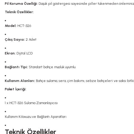
Pil Koruma Özelliği:
Düşük pil göstergesi sayesinde piller tükenmeden önleminizi
Teknik Özellikler:
Model:
HCT-326
Çıkış Sayısı:
2 Adet
Ekran:
Dijital LCD
Bağlantı Tipi:
Standart bahçe musluk uyumlu
Kullanım Alanları:
Bahçe sulama, sera, çim bakımı, sebze bahçeleri ve saksı bitkil
Paket İçeriği:
1 x HCT-326 Sulama Zamanlayıcısı
Kullanım Kılavuzu ve Bağlantı Aparatları
Teknik Özellikler