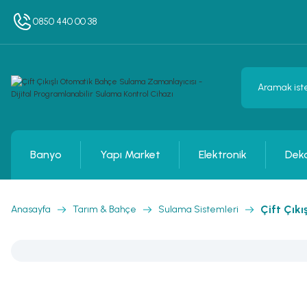
0850 440 00 38
Banyo
Yapı Market
Elektronik
Dek
Çift Çık
Anasayfa
Tarım & Bahçe
Sulama Sistemleri