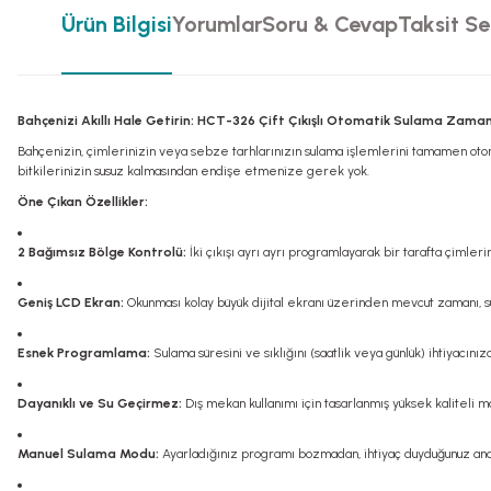
Ürün Bilgisi
Yorumlar
Soru & Cevap
Taksit Se
Bahçenizi Akıllı Hale Getirin: HCT-326 Çift Çıkışlı Otomatik Sulama Zaman
Bahçenizin, çimlerinizin veya sebze tarhlarınızın sulama işlemlerini tamamen otoma
bitkilerinizin susuz kalmasından endişe etmenize gerek yok.
Öne Çıkan Özellikler:
2 Bağımsız Bölge Kontrolü:
İki çıkışı ayrı ayrı programlayarak bir tarafta çimleri
Geniş LCD Ekran:
Okunması kolay büyük dijital ekranı üzerinden mevcut zamanı, su
Esnek Programlama:
Sulama süresini ve sıklığını (saatlik veya günlük) ihtiyacınız
Dayanıklı ve Su Geçirmez:
Dış mekan kullanımı için tasarlanmış yüksek kaliteli ma
Manuel Sulama Modu:
Ayarladığınız programı bozmadan, ihtiyaç duyduğunuz anda 