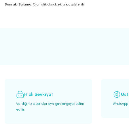
Sonraki Sulama:
Otomatik olarak ekranda gösterilir
Bu ürünün fiyat bilgisi, resim, ürün açıklamalarında ve diğer konularda yete
Görüş ve önerileriniz için teşekkür ederiz.
Ürün resmi kalitesiz, bozuk veya görüntülenemiyor.
Ürün açıklamasında eksik bilgiler bulunuyor.
Ürün bilgilerinde hatalar bulunuyor.
Ürün fiyatı diğer sitelerden daha pahalı.
Bu ürüne benzer farklı alternatifler olmalı.
Hızlı Sevkiyat
Üst
Verdiğiniz siparişler aynı gün kargoya teslim
WhatsApp h
edilir.