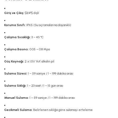
Giriş ve Çıkış:
$3/4"$ dişli
Koruma Sınıfı:
IPX5 (Su sıçramalarına dayanıklı)
Çalışma Sıcaklığı:
3 – 45 °C
Çalışma Basıncı:
0.05 – 0.8 Mpa
Güç Kaynağı:
2 x 1.5V 'AA' alkalin pil
Sulama Süresi:
1 – 59 saniye / 1 – 199 dakika arası
Sulama Sıklığı:
1 – 23 saat / 1 – 15 gün arası
Manuel Sulama:
1 – 59 saniye / 1 – 199 dakika arası
Gecikmeli Sulama:
Belirlenen sıklığa göre sulamayı erteleme