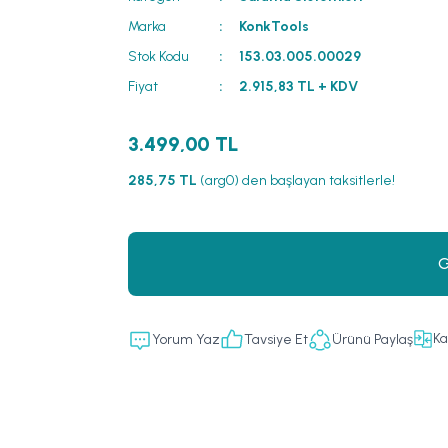
Marka
KonkTools
Stok Kodu
153.03.005.00029
Fiyat
2.915,83 TL + KDV
3.499,00 TL
285,75 TL
(arg0) den başlayan taksitlerle!
G
Ka
Yorum Yaz
Tavsiye Et
Ürünü Paylaş