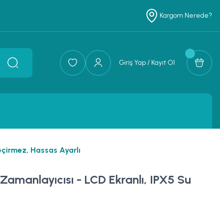
Kargom Nerede?
Giriş Yap / Kayıt Ol
eçirmez, Hassas Ayarlı
 Zamanlayıcısı - LCD Ekranlı, IPX5 Su