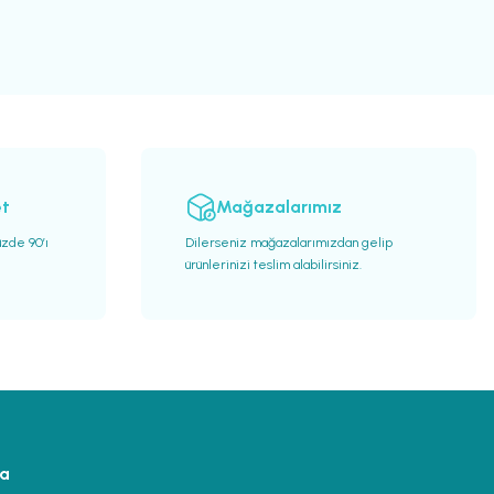
et
Mağazalarımız
üzde 90’ı
Dilerseniz mağazalarımızdan gelip
ürünlerinizi teslim alabilirsiniz.
ya