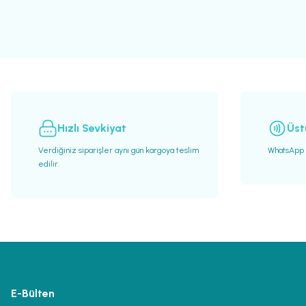
Ürün resmi kalitesiz, bozuk veya görüntülenemiyor.
Ürün açıklamasında eksik bilgiler bulunuyor.
Ürün bilgilerinde hatalar bulunuyor.
Ürün fiyatı diğer sitelerden daha pahalı.
Bu ürüne benzer farklı alternatifler olmalı.
Hızlı Sevkiyat
Üst
Verdiğiniz siparişler aynı gün kargoya teslim
WhatsApp h
edilir.
E-Bülten