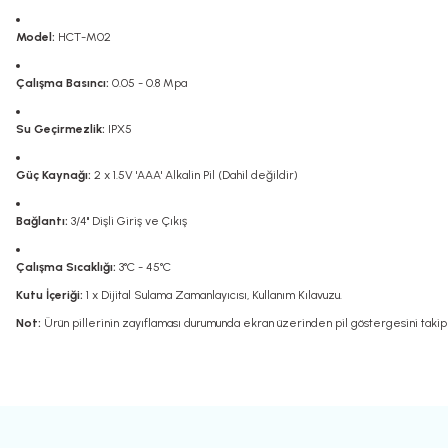
Model:
HCT-M02
Çalışma Basıncı:
0.05 - 0.8 Mpa
Su Geçirmezlik:
IPX5
Güç Kaynağı:
2 x 1.5V 'AAA' Alkalin Pil (Dahil değildir)
Bağlantı:
3/4" Dişli Giriş ve Çıkış
Çalışma Sıcaklığı:
3°C - 45°C
Kutu İçeriği:
1 x Dijital Sulama Zamanlayıcısı, Kullanım Kılavuzu.
Not:
Ürün pillerinin zayıflaması durumunda ekran üzerinden pil göstergesini takip
Bu ürünün fiyat bilgisi, resim, ürün açıklamalarında ve diğer konularda yete
Görüş ve önerileriniz için teşekkür ederiz.