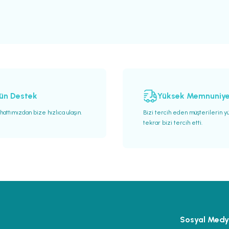
Deneyimini Paylaş
Yorum Yaz
Soru Sor
ün Destek
Yüksek Memnuniy
attımızdan bize hızlıca ulaşın.
Bizi tercih eden müşterilerin y
tekrar bizi tercih etti.
Gönder
Sosyal Med