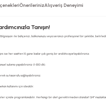
çenekleri
Önerileriniz
Alışveriş Deneyimi
ardımcınızla Tanışın!
ilgisayarı ile bahçenizi, balkonunuzu veya seranızı profesyonel bir şekilde, belirlediğ
nı ise her saatten 15 güne kadar çok geniş bir aralıkta ayarlayabilirsiniz.
uel sulama yapabilirsiniz (1-300 dk).
ek su tasarrufu sağlayabilirsiniz.
ekan kullanımı için idealdir.
er içinde programlanabilir. Herhangi bir alet gerektirmeden standart 3/4" musluklar