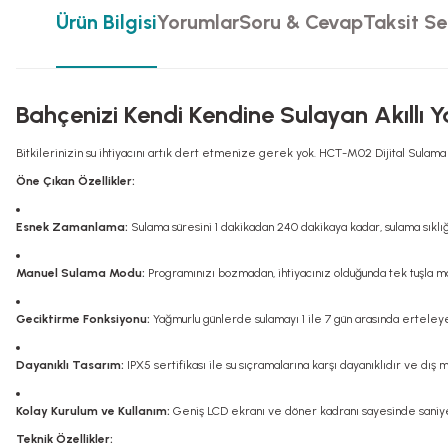
Ürün Bilgisi
Yorumlar
Soru & Cevap
Taksit Se
Bahçenizi Kendi Kendine Sulayan Akıllı Y
Bitkilerinizin su ihtiyacını artık dert etmenize gerek yok. HCT-M02 Dijital Sulama B
Öne Çıkan Özellikler:
Esnek Zamanlama:
Sulama süresini 1 dakikadan 240 dakikaya kadar, sulama sıklığı
Manuel Sulama Modu:
Programınızı bozmadan, ihtiyacınız olduğunda tek tuşla man
Geciktirme Fonksiyonu:
Yağmurlu günlerde sulamayı 1 ile 7 gün arasında erteleyer
Dayanıklı Tasarım:
IPX5 sertifikası ile su sıçramalarına karşı dayanıklıdır ve dış m
Kolay Kurulum ve Kullanım:
Geniş LCD ekranı ve döner kadranı sayesinde saniyel
Teknik Özellikler: