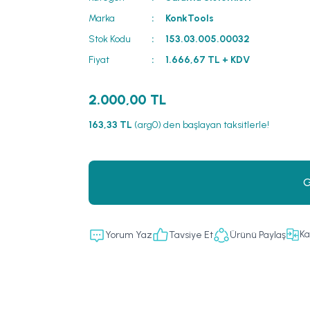
Marka
KonkTools
Stok Kodu
153.03.005.00032
Fiyat
1.666,67 TL + KDV
2.000,00 TL
163,33 TL
(arg0) den başlayan taksitlerle!
G
Ka
Yorum Yaz
Tavsiye Et
Ürünü Paylaş