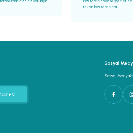
attımızdan bize hızlıca ulaşın.
Bizi tercih eden müşterilerin y
tekrar bizi tercih etti.
Gönder
Sosyal Med
Sosyal Medya’da
Abone Ol