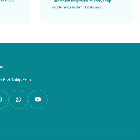
üzde 90’ı
Dilerseniz mağazalarımızdan gelip
ürünlerinizi teslim alabilirsiniz.
ya
 Bizi Takip Edin.