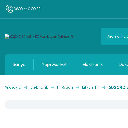
0850 440 00 38
Banyo
Yapı Market
Elektronik
Dek
602040 3
Anasayfa
Elektronik
Pil & Şarj
Lityum Pil