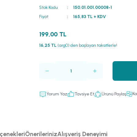
Stok Kodu
150.01.001.00008-1
Fiyat
165,83 TL + KDV
199,00 TL
16,25 TL
(arg0) den başlayan taksitlerle!
Ka
Yorum Yaz
Tavsiye Et
Ürünü Paylaş
çenekleri
Önerileriniz
Alışveriş Deneyimi