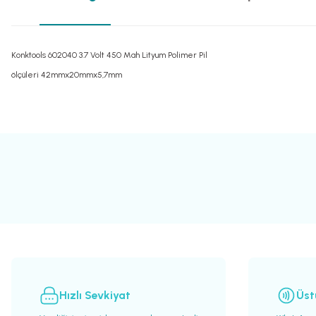
Konktools 602040 3.7 Volt 450 Mah Lityum Polimer Pil
ölçüleri 42mmx20mmx5,7mm
Bu ürünün fiyat bilgisi, resim, ürün açıklamalarında ve diğer konularda yete
Görüş ve önerileriniz için teşekkür ederiz.
Ürün resmi kalitesiz, bozuk veya görüntülenemiyor.
Ürün açıklamasında eksik bilgiler bulunuyor.
Ürün bilgilerinde hatalar bulunuyor.
Ürün fiyatı diğer sitelerden daha pahalı.
Bu ürüne benzer farklı alternatifler olmalı.
Hızlı Sevkiyat
Üst