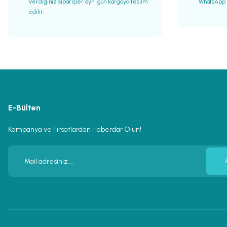
Verdiğiniz siparişler aynı gün kargoya teslim
WhatsApp h
edilir.
E-Bülten
Kampanya ve Fırsatlardan Haberdar Olun!